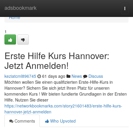
Home
adsbookmark
Togg
navi
Home
1
Erste Hilfe Kurs Hannover:
Jetzt Anmelden!
keziatcml896745
61 days ago
News
Discuss
Möchten wollen Sie einen qualifizierten Erste-Hilfe-Kurs in
Hannover? Sichern Sie sich jetzt Ihren Platz für unseren
kommenden Kurs ! Wir bieten fundierte Grundlagen in der Ersten
Hilfe. Nutzen Sie dieser
https://networkbookmarks.com/story21601483/erste-hilfe-kurs-
hannover-jetzt-anmelden
Comments
Who Upvoted