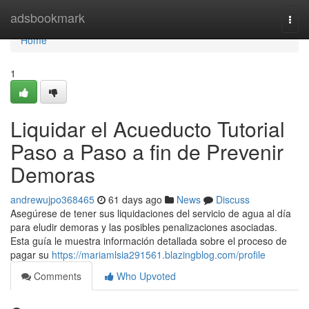
Home
adsbookmark
Togg
navi
Home
1
Liquidar el Acueducto Tutorial
Paso a Paso a fin de Prevenir
Demoras
andrewujpo368465
61 days ago
News
Discuss
Asegúrese de tener sus liquidaciones del servicio de agua al día
para eludir demoras y las posibles penalizaciones asociadas.
Esta guía le muestra información detallada sobre el proceso de
pagar su
https://mariamlsia291561.blazingblog.com/profile
Comments
Who Upvoted