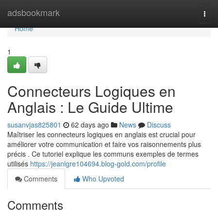
Home
adsbookmark
Togg
navi
Home
1
Connecteurs Logiques en
Anglais : Le Guide Ultime
susanvjas825801
62 days ago
News
Discuss
Maîtriser les connecteurs logiques en anglais est crucial pour
améliorer votre communication et faire vos raisonnements plus
précis . Ce tutoriel explique les communs exemples de termes
utilisés
https://jeanlgre104694.blog-gold.com/profile
Comments
Who Upvoted
Comments