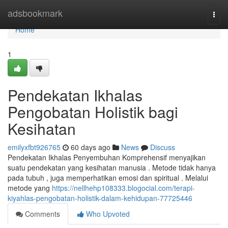
Home
adsbookmark
Togg
navi
Home
1
Pendekatan Ikhalas
Pengobatan Holistik bagi
Kesihatan
emilyxfbt926765
60 days ago
News
Discuss
Pendekatan Ikhalas Penyembuhan Komprehensif menyajikan
suatu pendekatan yang kesihatan manusia . Metode tidak hanya
pada tubuh , juga memperhatikan emosi dan spiritual . Melalui
metode yang
https://nellhehp108333.blogocial.com/terapi-
kiyahlas-pengobatan-holistik-dalam-kehidupan-77725446
Comments
Who Upvoted