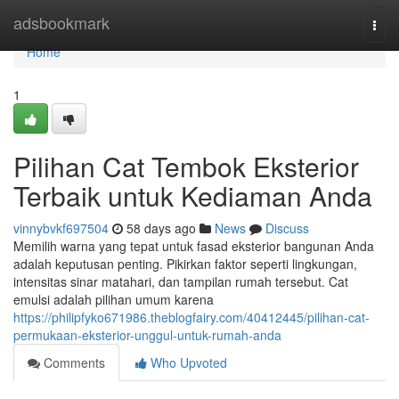
Home
adsbookmark
Togg
navi
Home
1
Pilihan Cat Tembok Eksterior
Terbaik untuk Kediaman Anda
vinnybvkf697504
58 days ago
News
Discuss
Memilih warna yang tepat untuk fasad eksterior bangunan Anda
adalah keputusan penting. Pikirkan faktor seperti lingkungan,
intensitas sinar matahari, dan tampilan rumah tersebut. Cat
emulsi adalah pilihan umum karena
https://philipfyko671986.theblogfairy.com/40412445/pilihan-cat-
permukaan-eksterior-unggul-untuk-rumah-anda
Comments
Who Upvoted