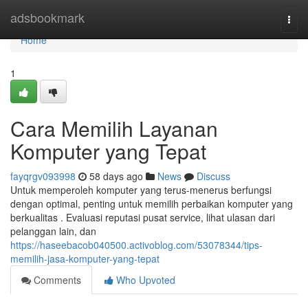
Home
adsbookmark
Togg
navi
Home
1
Cara Memilih Layanan
Komputer yang Tepat
fayqrgv093998
58 days ago
News
Discuss
Untuk memperoleh komputer yang terus-menerus berfungsi
dengan optimal, penting untuk memilih perbaikan komputer yang
berkualitas . Evaluasi reputasi pusat service, lihat ulasan dari
pelanggan lain, dan
https://haseebacob040500.activoblog.com/53078344/tips-
memilih-jasa-komputer-yang-tepat
Comments
Who Upvoted