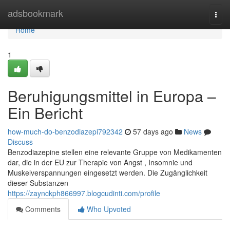
Home
adsbookmark
Togg
navi
Home
1
Beruhigungsmittel in Europa –
Ein Bericht
how-much-do-benzodiazepi792342
57 days ago
News
Discuss
Benzodiazepine stellen eine relevante Gruppe von Medikamenten
dar, die in der EU zur Therapie von Angst , Insomnie und
Muskelverspannungen eingesetzt werden. Die Zugänglichkeit
dieser Substanzen
https://zaynckph866997.blogcudinti.com/profile
Comments
Who Upvoted