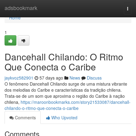
Home
adsbookmark
Togg
navi
Home
1
Dancehall Chilando: O Ritmo
Que Conecta o Caribe
jaykvoz582901
57 days ago
News
Discuss
O fenômeno Dancehall Chilando surge de uma mistura vibrante
dos melodias do Caribe e características da tradição chilena.
Trata-se de um som que aproxima o região do Caribe à nação
chilena,
https://maroonbookmarks.com/story21533087/dancehall-
chilando-o-ritmo-que-conecta-o-caribe
Comments
Who Upvoted
Comments