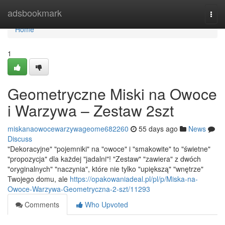
Home
adsbookmark
Togg
navi
Home
1
Geometryczne Miski na Owoce
i Warzywa – Zestaw 2szt
miskanaowocewarzywageome682260
55 days ago
News
Discuss
"Dekoracyjne" "pojemniki" na "owoce" i "smakowite" to "świetne"
"propozycja" dla każdej "jadalni"! "Zestaw" "zawiera" z dwóch
"oryginalnych" "naczynia", które nie tylko "upiększą" "wnętrze"
Twojego domu, ale
https://opakowaniadeal.pl/pl/p/Miska-na-
Owoce-Warzywa-Geometryczna-2-szt/11293
Comments
Who Upvoted