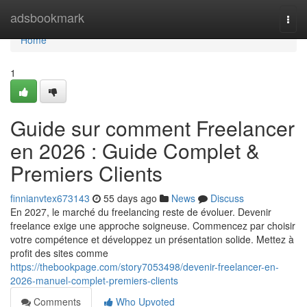
Home
adsbookmark
Togg
navi
Home
1
Guide sur comment Freelancer
en 2026 : Guide Complet &
Premiers Clients
finnianvtex673143
55 days ago
News
Discuss
En 2027, le marché du freelancing reste de évoluer. Devenir
freelance exige une approche soigneuse. Commencez par choisir
votre compétence et développez un présentation solide. Mettez à
profit des sites comme
https://thebookpage.com/story7053498/devenir-freelancer-en-
2026-manuel-complet-premiers-clients
Comments
Who Upvoted