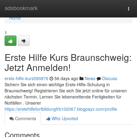
Home
adsbookmark
Togg
navi
Home
1
Erste Hilfe Kurs Braunschweig:
Jetzt Anmelden!
erste-hilfe-kurs590876
56 days ago
News
Discuss
Sichern Sie sich einen wichtige Erste-Hilfe-Schulung in
Braunschweig! Registrieren Sie sich Sie jetzt online für unseren
nächsten Termin. Lernen Sie lebensrettende Fertigkeiten für
Notfällen . Unserer
https://erstehilfefortbildungfrb102067.blogpayz.com/profile
Comments
Who Upvoted
Comments