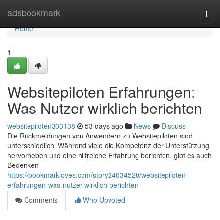
Home
adsbookmark
Togg
navi
Home
1
Websitepiloten Erfahrungen:
Was Nutzer wirklich berichten
websitepiloten303138
53 days ago
News
Discuss
Die Rückmeldungen von Anwendern zu Websitepiloten sind
unterschiedlich. Während viele die Kompetenz der Unterstützung
hervorheben und eine hilfreiche Erfahrung berichten, gibt es auch
Bedenken
https://bookmarkloves.com/story24034520/websitepiloten-
erfahrungen-was-nutzer-wirklich-berichten
Comments
Who Upvoted