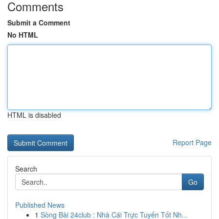
Comments
Submit a Comment
No HTML
HTML is disabled
Report Page
Search
Go
Published News
1
Sòng Bài 24club : Nhà Cái Trực Tuyến Tốt Nh...