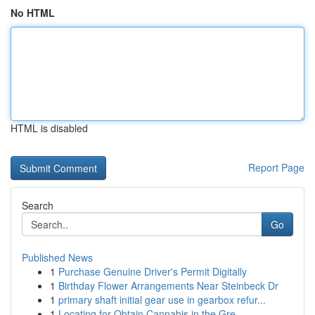
No HTML
HTML is disabled
Report Page
Search
Go
Published News
1
Purchase Genuine Driver's Permit Digitally
1
Birthday Flower Arrangements Near Steinbeck Dr
1
primary shaft initial gear use in gearbox refur...
1
Locating for Obtain Cannabis in the Gre...