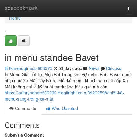
Home
adsbookmark
Togg
navi
Home
1
in menu standee Bavet
thitkmenugirmcbi603575
53 days ago
News
Discuss
In Menu Giá Tốt Tại Mộc Bài Trong khu vực Mộc Bài - Bavet nhộn
nhịp như Xa Mát Tây Ninh, thiết kế menu khách sạn cao cấp Xa
Mát không chỉ là kỹ thuật marketing hiệu quả mà còn
https://kathrynehde206292.blogitright.com/39262598/thiết-kế-
menu-sang-trọng-xa-mát
Comments
Who Upvoted
Comments
Submit a Comment