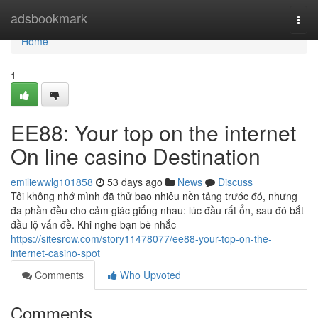
Home
adsbookmark
Togg
navi
Home
1
EE88: Your top on the internet
On line casino Destination
emiliewwlg101858
53 days ago
News
Discuss
Tôi không nhớ mình đã thử bao nhiêu nền tảng trước đó, nhưng
đa phần đều cho cảm giác giống nhau: lúc đầu rất ổn, sau đó bắt
đầu lộ vấn đề. Khi nghe bạn bè nhắc
https://sitesrow.com/story11478077/ee88-your-top-on-the-
internet-casino-spot
Comments
Who Upvoted
Comments