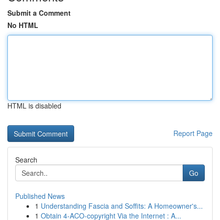
Submit a Comment
No HTML
HTML is disabled
Report Page
Search
Go
Published News
1
Understanding Fascia and Soffits: A Homeowner's...
1
Obtain 4-ACO-copyright Via the Internet : A...