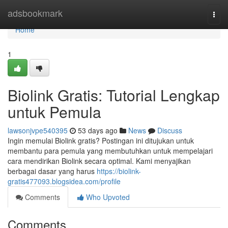
Home
adsbookmark
Togg
navi
Home
1
Biolink Gratis: Tutorial Lengkap
untuk Pemula
lawsonjvpe540395
53 days ago
News
Discuss
Ingin memulai Biolink gratis? Postingan ini ditujukan untuk
membantu para pemula yang membutuhkan untuk mempelajari
cara mendirikan Biolink secara optimal. Kami menyajikan
berbagai dasar yang harus
https://biolink-
gratis477093.blogsidea.com/profile
Comments
Who Upvoted
Comments