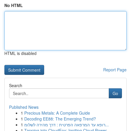
No HTML
HTML is disabled
Report Page
Search
Go
Published News
1
Precious Metals: A Complete Guide
1
Decoding EE88: The Emerging Trend?
1
רופא עד המרפאה הפרטית : דרך מהירה לשלומ...
1
Tapping into CloudFox: Igniting Cloud Power