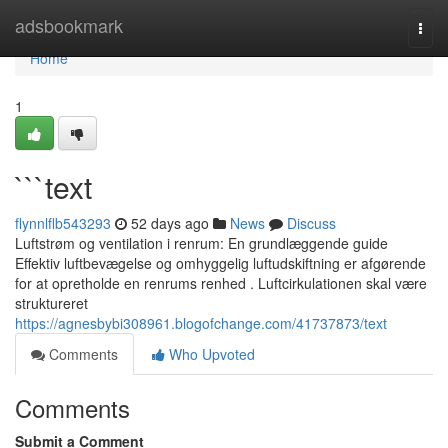
Home
adsbookmark
Togg
navi
Home
1
```text
flynnlflb543293
52 days ago
News
Discuss
Luftstrøm og ventilation i renrum: En grundlæggende guide
Effektiv luftbevægelse og omhyggelig luftudskiftning er afgørende
for at opretholde en renrums renhed . Luftcirkulationen skal være
struktureret
https://agnesbybi308961.blogofchange.com/41737873/text
Comments
Who Upvoted
Comments
Submit a Comment