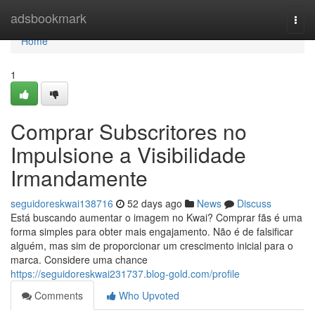
Home
adsbookmark
Togg
navi
Home
1
Comprar Subscritores no
Impulsione a Visibilidade
Irmandamente
seguidoreskwai138716
52 days ago
News
Discuss
Está buscando aumentar o imagem no Kwai? Comprar fãs é uma
forma simples para obter mais engajamento. Não é de falsificar
alguém, mas sim de proporcionar um crescimento inicial para o
marca. Considere uma chance
https://seguidoreskwai231737.blog-gold.com/profile
Comments
Who Upvoted