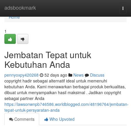
Home
adsbookmark
Togg
navi
Home
1
Jembatan Tepat untuk
Kebutuhan Anda
pennyoxpy420268
52 days ago
News
Discuss
copyright hadir sebagai alternatif ideal untuk memenuhi
kebutuhan Anda. Kami menawarkan berbagai produk berkualitas,
dibuat untuk menyampaikan hasil maksimal . Jadikan copyright
sebagai partner Anda
https://lawsonwnpb746586.worldblogged.com/48196764/jembatan-
tepat-untuk-persyaratan-anda
Comments
Who Upvoted