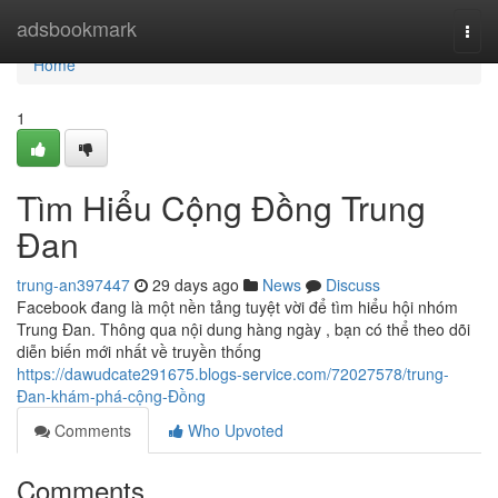
Home
adsbookmark
Togg
navi
Home
1
Tìm Hiểu Cộng Đồng Trung
Đan
trung-an397447
29 days ago
News
Discuss
Facebook đang là một nền tảng tuyệt vời để tìm hiểu hội nhóm
Trung Đan. Thông qua nội dung hàng ngày , bạn có thể theo dõi
diễn biến mới nhất về truyền thống
https://dawudcate291675.blogs-service.com/72027578/trung-
Đan-khám-phá-cộng-Đồng
Comments
Who Upvoted
Comments