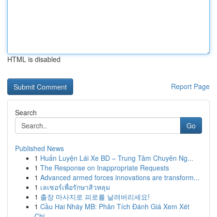
HTML is disabled
Report Page
Search
Go
Published News
1
Huấn Luyện Lái Xe BD – Trung Tâm Chuyên Ng...
1
The Response on Inappropriate Requests
1
Advanced armed forces innovations are transform...
1
เลเซอร์เพื่อรักษาสิวหลุม
1
출장 마사지로 피로를 날려버리세요!
1
Cầu Hai Nháy MB: Phân Tích Đánh Giá Xem Xét
Chi...